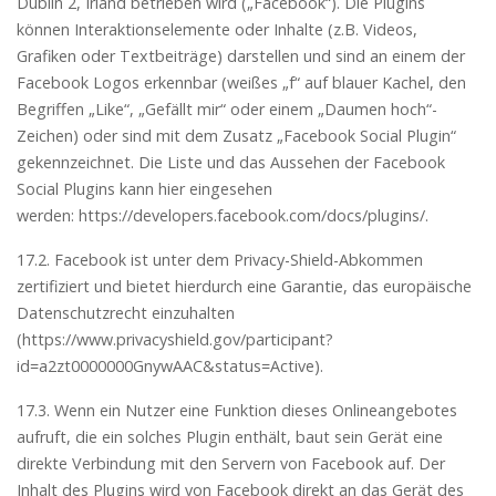
Dublin 2, Irland betrieben wird („Facebook“). Die Plugins
können Interaktionselemente oder Inhalte (z.B. Videos,
Grafiken oder Textbeiträge) darstellen und sind an einem der
Facebook Logos erkennbar (weißes „f“ auf blauer Kachel, den
Begriffen „Like“, „Gefällt mir“ oder einem „Daumen hoch“-
Zeichen) oder sind mit dem Zusatz „Facebook Social Plugin“
gekennzeichnet. Die Liste und das Aussehen der Facebook
Social Plugins kann hier eingesehen
werden: https://developers.facebook.com/docs/plugins/.
17.2. Facebook ist unter dem Privacy-Shield-Abkommen
zertifiziert und bietet hierdurch eine Garantie, das europäische
Datenschutzrecht einzuhalten
(https://www.privacyshield.gov/participant?
id=a2zt0000000GnywAAC&status=Active).
17.3. Wenn ein Nutzer eine Funktion dieses Onlineangebotes
aufruft, die ein solches Plugin enthält, baut sein Gerät eine
direkte Verbindung mit den Servern von Facebook auf. Der
Inhalt des Plugins wird von Facebook direkt an das Gerät des