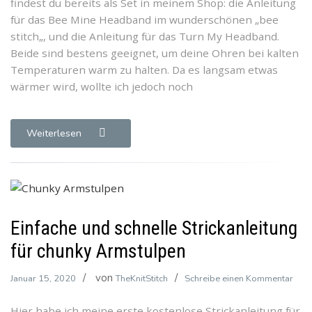
findest du bereits als Set in meinem Shop: die Anleitung
für
für das Bee Mine Headband im wunderschönen „bee
ein
stitch„, und die Anleitung für das Turn My Headband.
Schleifen-
Beide sind bestens geeignet, um deine Ohren bei kalten
Stirnband
Temperaturen warm zu halten. Da es langsam etwas
im
wärmer wird, wollte ich jedoch noch
Perlmuster
Weiterlesen
Einfache und schnelle Strickanleitung
für chunky Armstulpen
von
zu
Januar 15, 2020
TheKnitStitch
Schreibe einen Kommentar
Einf
Hier habe ich meine erste kostenlose Strickanleitung für
und