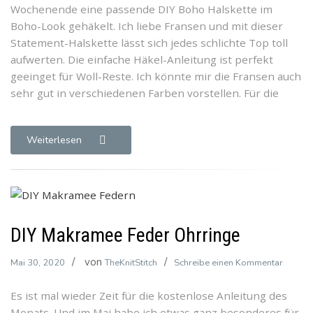
Wochenende eine passende DIY Boho Halskette im
Halsket
Boho-Look gehäkelt. Ich liebe Fransen und mit dieser
Statement-Halskette lässt sich jedes schlichte Top toll
aufwerten. Die einfache Häkel-Anleitung ist perfekt
geeinget für Woll-Reste. Ich könnte mir die Fransen auch
sehr gut in verschiedenen Farben vorstellen. Für die
Weiterlesen
DIY Makramee Feder Ohrringe
von
zu
Mai 30, 2020
TheKnitStitch
Schreibe einen Kommentar
DIY
Es ist mal wieder Zeit für die kostenlose Anleitung des
Makra
Monats. Und im Mai habe ich etwas ganz besonderes für
Feder