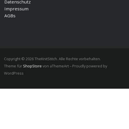
Datenschutz
Impressum
AGBs
Copyright © 2026 TheKnitStitch. Alle Rechte vorbehalten.
Theme für
ShopStore
von aThemeArt – Proudly powered by
WordPress